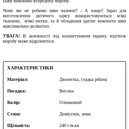
Шви виконано всередину виробу.
Чому ми не робимо шви назовні? - А нащо? Зараз для
виготовлення дитячого одягу використовуються м'які
тканини, м'які нитки, та й обладнаня здатне виконати шви
максимально делікатно.
УВАГА!
В залежності від налаштування екрану, відтінок
виробу може відрізнятися.
ХАРАКТЕРИСТИКИ
Матеріал:
Двонитка, гладка рібана
Посадка:
Висока
Колір:
Оливковий
Сезон:
Демісезон, зима
Щільність:
240 г/м.кв