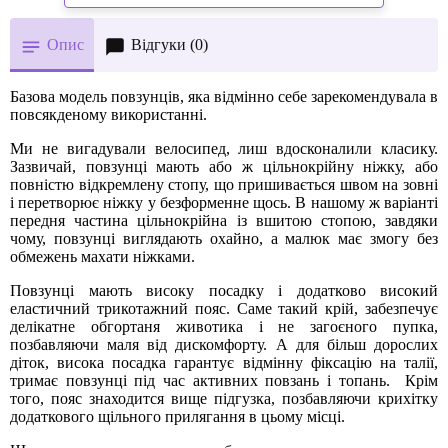
Опис
Відгуки (0)
Базова модель повзунців, яка відмінно себе зарекомендувала в
повсякденому використанні.
Ми не вигадували велосипед, лиш вдосконалили класику.
Зазвичай, повзунці мають або ж цільнокрійну ніжку, або
повністю відкремлену стопу, що пришивається швом на зовні
і перетворює ніжку у безформенне щось. В нашому ж варіанті
передня частина цільнокрійна із вшитою стопою, завдяки
чому, повзунці виглядають охайно, а малюк має змогу без
обмежень махати ніжками.
Повзунці мають високу посадку і додатково високий
еластичний трикотажний пояс. Саме такий крій, забезпечує
делікатне обгортаня животика і не загоєного пупка,
позбавляючи маля від дискомфорту. А для більш дорослих
діток, висока посадка гарантує відмінну фіксацію на талії,
тримає повзунці під час активних повзань і топань. Крім
того, пояс знаходится вище підгузка, позбавляючи крихітку
додаткового щільного прилягання в цьому місці.