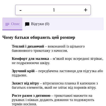
-
+
Опис
Відгуки (0)
Чому батьки обирають цей ромпер
Теплий і дихаючий
– виконаний із щільного
бавовняного трикотажу з начосом.
Комфорт для малюка
– м’який ворс всередині зігріває,
не подразнюючи шкіру.
Зручний крій
– передбачена ластовиця для підгузка або
піддьови.
Захист від вітру
– вітрозахисна планка й капюшон з
багатьох елементів, який не злітає від поривів вітру.
Росте разом з дитиною
– трикотажні манжети на
рукавах і ніжках додають довжини та подовжують
термін носіння.