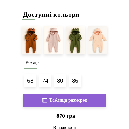
Доступні кольори
Розмір
68
74
80
86
Таблица размеров
870 грн
В наявності