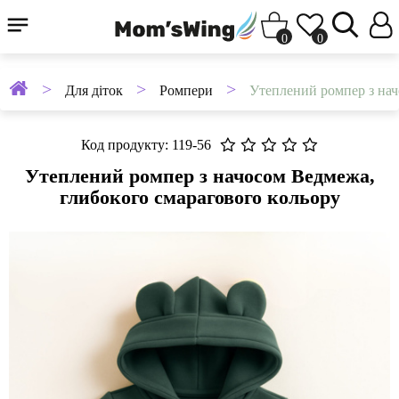
0
0
Для діток
Ромпери
Утеплений ромпер з на
Код продукту: 119-56
Утеплений ромпер з начосом Ведмежа,
глибокого смарагового кольору