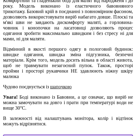
Комфортний та гладенький боді для малят від народженя і до
року. Модель виконано із еластичного бавовняного
трикотажу. Базовий крій в поєднанні з повномірним фасоном,
дозволяють використовувати виріб набагато довше. Плоскі та
м'які шви не завдають дискомфорту маляті, а горловина-
човник і конопочки на ласатовиці дозволяють процес
одягання зробити максимально швидким і без стресу ні для
мами, ні для маляти.
Відмінний в якості першого одягу в пологовий будинок:
швидке одягання, швидка зміна підгузника, безпечні
матеріали. Крім того, модель досить вільна в області живота,
щоб не травмувати незагоєний пупок. Також, просторі
пройми і просторі рукавчики НЕ здавлюють ніжну шкіру
малюка
Чудово поєднується із
шапочкою
Увага!
Боді виконано із Бавовни, а це означає, що виріб не
можна замочувати на довго і прати при температурі води не
вище 30°С.
В залежності від налаштувань монітора, колір і відтінок
можуть відрізнятися.