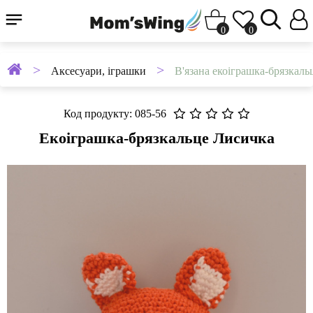
0
0
Аксесуари, іграшки
В'язана екоіграшка-брязкал
Код продукту: 085-56
Екоіграшка-брязкальце Лисичка