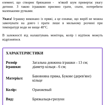
елемент, що створює брязкання - м'який шум привертає увагу
дитини. З такою іграшкою приємно грати, спати, потеребити
маленькими ручками.
Увага!
Іграшку виконано із пряжі, а це означає, що виріб не можна
замочувати на довго і прати лише в мильному розчині при
температурі води не вище 40°С.
В залежності від налаштувань монітора, колір і відтінок можуть
відрізнятися.
ХАРАКТЕРИСТИКИ
Розмір
Загальна довжина іграшки - 13 см;
іграшки:
діаметр кільця - 6 см;
Бавовняна пряжа, Букове (дерев'яне)
Матеріал:
кільце
Колір:
Оранжевый
Вид:
Брязкальця-гризуни