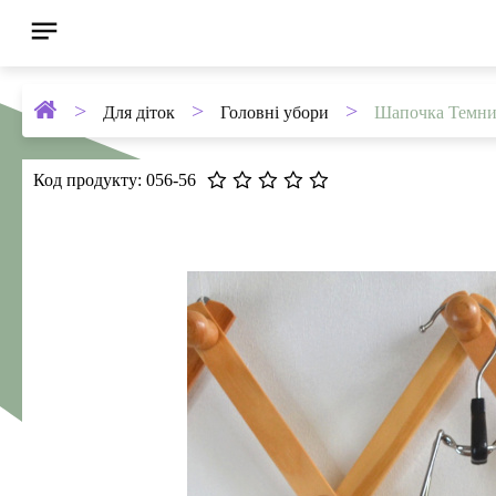
Для діток
Головні убори
Шапочка Темни
Код продукту: 056-56