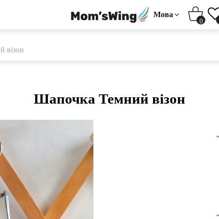
Мова
0
й візон
Шапочка Темний візон