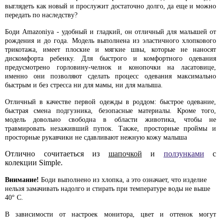
выглядеть как новый и прослужит достаточно долго, да еще и можно
передать по наследству?
Боди Amazoniya - удобный и гладкий, он отличный для малышей от
рождения и до года. Модель выполнена из эластичного хлопкового
трикотажа, имеет плоские и мягкие швы, которые не наносят
дискомфорта ребенку. Для быстрого и комфортного одевания
предусмотрено горловину-челнок и конопочки на ласатовице,
именно они позволяют сделать процесс одевания максимально
быстрым и без стресса ни для мамы, ни для малыша.
Отличный в качестве первой одежды в роддом: быстрое одевание,
быстрая смена подгузника, безопасные материалы. Кроме того,
модель довольно свободна в области животика, чтобы не
травмировать незаживший пупок. Также, просторные проймы и
просторные рукавчики не сдавливают нежную кожу малыша
Отлично сочитаеться из
шапочкой
и
ползунками
с
колекции Simple.
Внимание!
Боди выполнено из хлопка, а это означает, что изделие
нельзя замачивать надолго и стирать при температуре воды не выше
40° С.
В зависимости от настроек монитора, цвет и оттенок могут